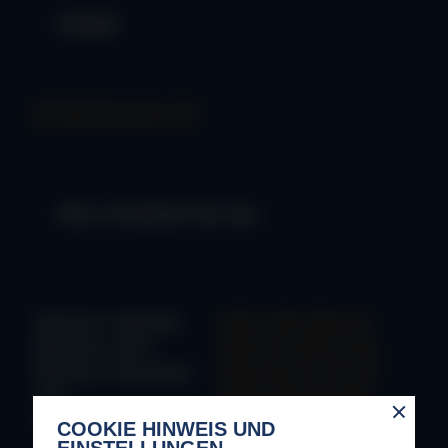
E-Mail
info@stauraum.de
Hier erreichst du uns
Bremen-Hastedt
0421 491 864 40
Bremen-Horn
0421 24 69 64 80
Bremen-Neustadt
0421 84 51 19 25
Kiel
0431 799 34 620
Oldenburg
0441 30 41 09 21
COOKIE HINWEIS UND