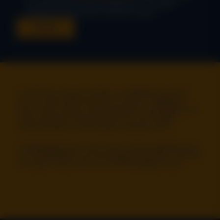
der darin benannten Daten­­verarbeitung zu. Die Daten­
verarbeitung kann jederzeit widerrufen werden. *
SENDEN
Ihr steht als unsere Kunden/- und Mieter/-innen für
uns an erster Stelle bei allen unseren Tätigkeiten.
Dass unser Service herausragend ist, bestätigen die
vielen positiven Rezensionen z.B. bei Google –
schaut da gerne mal für jeden Standort nach.
Unabhängig davon wird unsere Servicequalität auch
von Prüfinstituten als hervorragend bewertet. Genießt
es einfach, dass ihr für uns die Wichtigsten seid.